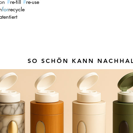
on
#
re-fill
#
re-use
n
for
recycle
atentiert
SO SCHÖN KANN NACHHAL