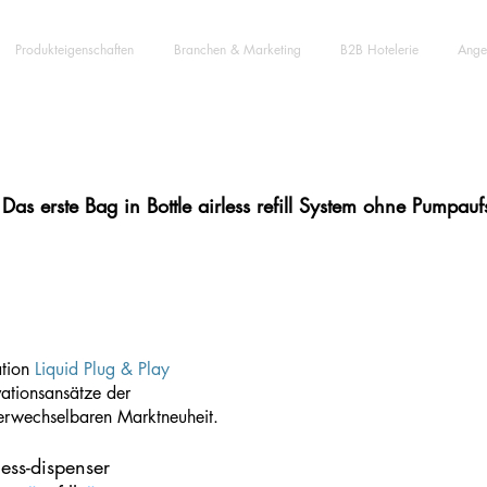
Produkteigenschaften
Branchen & Marketing
B2B Hotelerie
Ange
Das erste Bag in Bottle airless refill System ohne Pumpau
hing new ?
ation
Liquid Plug & Play
ovationsansätze der
erwechselbaren Marktneuheit.
less-dispenser