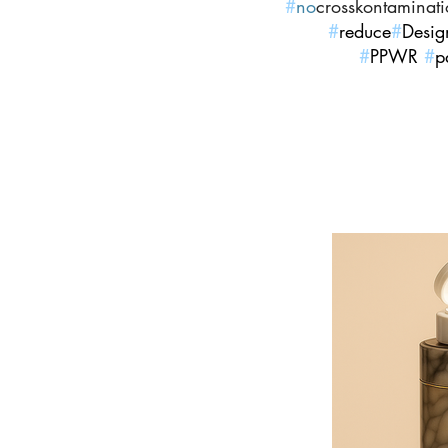
#
no
crosskontaminati
#
reduce
#
Desig
#
PPWR
#
p