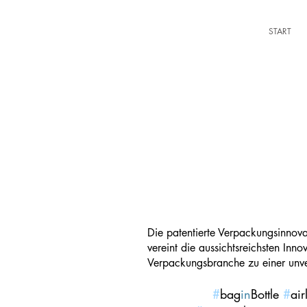
START
Ready for somet
Die patentierte Verpackungsinnov
vereint die aussichtsreichsten Inn
Verpackungsbranche zu einer unv
#
bag
in
Bottle
#
air